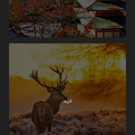
آفریقا