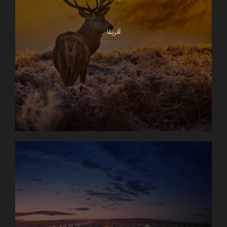
آفریقا